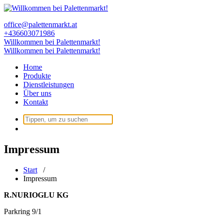
Zum
Inhalt
office@palettenmarkt.at
springen
+436603071986
Willkommen bei Palettenmarkt!
Willkommen bei Palettenmarkt!
Home
Produkte
Dienstleistungen
Über uns
Kontakt
Suchen
nach:
Impressum
Start
/
Impressum
R.NURIOGLU KG
Parkring 9/1